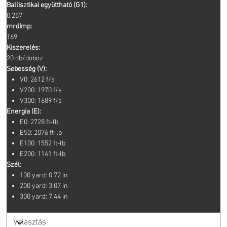
Ballisztikai együttható (G1):
0,257
mrdImp:
169
Kiszerelés:
20 db/doboz
Sebesség (V):
V0: 2612 f/s
V200: 1970 f/s
V300: 1689 f/s
Energia (E):
E0: 2728 ft-lb
E50: 2076 ft-lb
E100: 1552 ft-lb
E200: 1141 ft-lb
Szél:
100 yard: 0.72 in
200 yard: 3.07 in
300 yard: 7.44 in