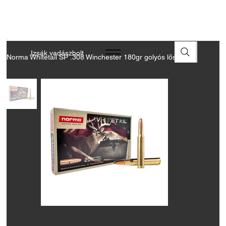
A FEGYVEREK ÉS LŐSZEREK ÁTVÉTELÉHEZ ÜZLETBENI
ENGEDÉLYELLENŐRZÉS SZÜKSÉGES
Izsák vadászbolt
Norma Whitetail SP .308 Winchester 180gr golyós lőszer