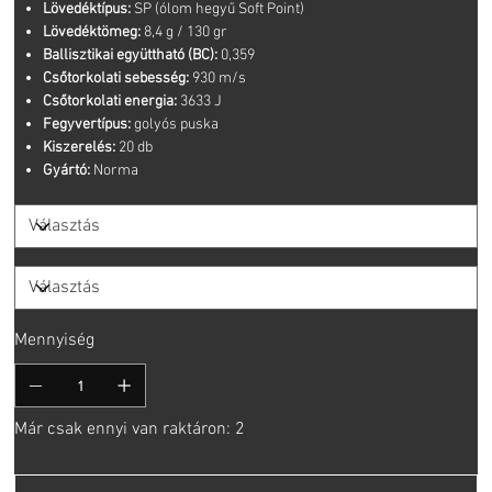
Lövedéktípus:
SP (ólom hegyű Soft Point)
Lövedéktömeg:
8,4 g / 130 gr
Ballisztikai együttható (BC):
0,359
Csőtorkolati sebesség:
930 m/s
Csőtorkolati energia:
3633 J
Fegyvertípus:
golyós puska
Kiszerelés:
20 db
Gyártó:
Norma
Mennyiség
Már csak ennyi van raktáron: 2