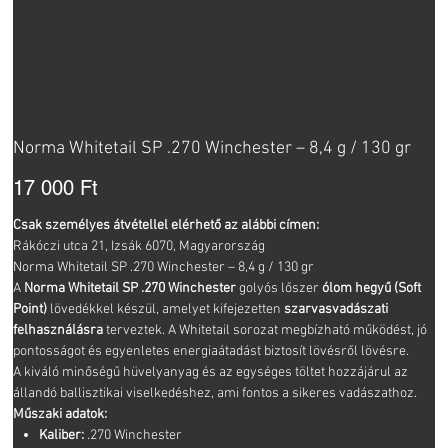
Norma Whitetail SP .270 Winchester – 8,4 g / 130 gr
Ár
17 000 Ft
Csak személyes átvétellel elérhető az alábbi címen:
Rákóczi utca 21, Izsák 6070, Magyarország
Norma Whitetail SP .270 Winchester – 8,4 g / 130 gr
A
Norma Whitetail SP .270 Winchester
golyós lőszer
ólom hegyű (Soft
Point)
lövedékkel készül, amelyet kifejezetten
szarvasvadászati
felhasználásra
terveztek. A Whitetail sorozat megbízható működést, jó
pontosságot és egyenletes energiaátadást biztosít lövésről lövésre.
A kiváló minőségű hüvelyanyag és az egységes töltet hozzájárul az
állandó ballisztikai viselkedéshez, ami fontos a sikeres vadászathoz.
Műszaki adatok:
Kaliber:
.270 Winchester