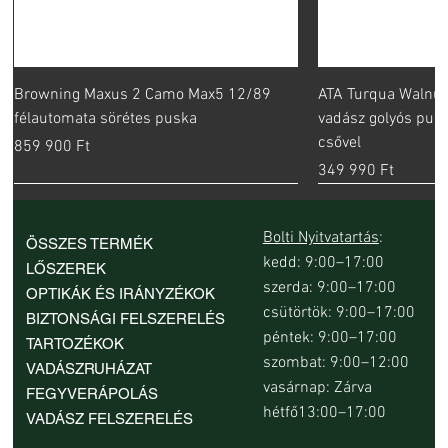
Browning Maxus 2 Camo Max5 12/89
ATA Turqua Walnut
félautomata sörétes puska
vadász golyós pus
csővel
Ár
859 900 Ft
Ár
349 990 Ft
Bolti Nyitvatartás
:
ÖSSZES TERMÉK
kedd: 9:00–17:00
LŐSZEREK
szerda: 9:00–17:00
OPTIKÁK ÉS IRÁNYZÉKOK
csütörtök: 9:00–17:00
BIZTONSÁGI FELSZERELÉS
péntek: 9:00–17:00
TARTOZÉKOK
szombat: 9:00–12:00
VADÁSZRUHÁZAT
vasárnap: Zárva
FEGYVERÁPOLÁS
hétfő13:00–17:00
VADÁSZ FELSZERELÉS