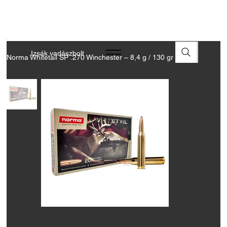
A FEGYVEREK ÉS LŐSZEREK ÁTVÉTELÉHEZ ÜZLETBENI
ENGEDÉLYELLENŐRZÉS SZÜKSÉGES
Izsák vadászbolt
Norma Whitetail SP .270 Winchester – 8,4 g / 130 gr