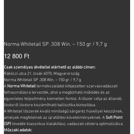
Norma Whitetail SP .308 Win. – 150 gr / 9,7 g
Ár
12 800 Ft
Csak személyes átvétellel elérhető az alábbi címen:
Rákóczi utca 21, Izsák 6070, Magyarország
Norma Whitetail SP .308 Win. – 150 gr / 9,7 g
A
Norma Whitetail
termékcsaládot kifejezetten szarvasvadászati
felhasználásra tervezték, ahol a megbízható működés és az
egyenletes teljesítmény kiemelten fontos. A lőszer célja az állandó,
lövésről lövésre kiszámítható ballisztika biztosítása.
A Whitetail lőszerek kiváló minőségű sárgaréz hüvellyel készülnek,
amelyek megfelelnek az újratöltési követelményeknek. A
Soft Point
(SP)
lövedék klasszikus kialakítású, vadászati célokra optimalizálva.
Műszaki adatok: