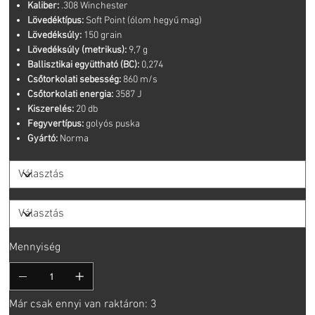
Kaliber:
.308 Winchester
Lövedéktípus:
Soft Point (ólom hegyű mag)
Lövedéksúly:
150 grain
Lövedéksúly (metrikus):
9,7 g
Ballisztikai együttható (BC):
0,274
Csőtorkolati sebesség:
860 m/s
Csőtorkolati energia:
3587 J
Kiszerelés:
20 db
Fegyvertípus:
golyós puska
Gyártó:
Norma
Mennyiség
Már csak ennyi van raktáron: 3