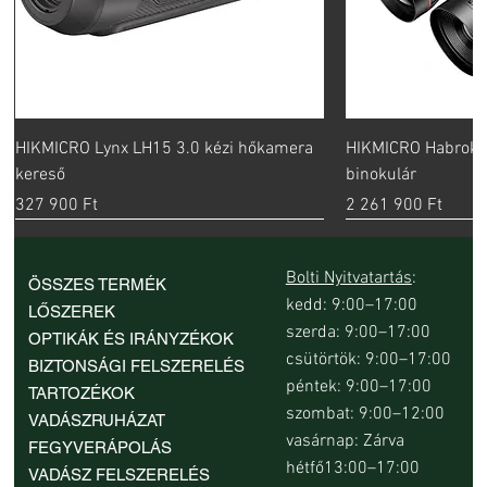
HIKMICRO Lynx LH15 3.0 kézi hőkamera
HIKMICRO Habrok 
kereső
binokulár
Ár
Ár
327 900 Ft
2 261 900 Ft
új
Bolti Nyitvatartás
:
ÖSSZES TERMÉK
kedd: 9:00–17:00
LŐSZEREK
szerda: 9:00–17:00
OPTIKÁK ÉS IRÁNYZÉKOK
csütörtök: 9:00–17:00
BIZTONSÁGI FELSZERELÉS
péntek: 9:00–17:00
TARTOZÉKOK
szombat: 9:00–12:00
VADÁSZRUHÁZAT
vasárnap: Zárva
FEGYVERÁPOLÁS
hétfő13:00–17:00
VADÁSZ FELSZERELÉS