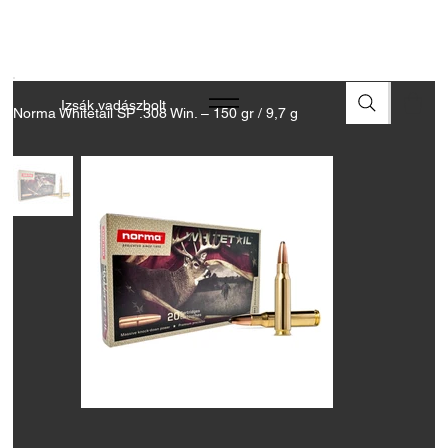
A FEGYVEREK ÉS LŐSZEREK ÁTVÉTELÉHEZ ÜZLETBENI
ENGEDÉLYELLENŐRZÉS SZÜKSÉGES
Izsák vadászbolt
Norma Whitetail SP .308 Win. – 150 gr / 9,7 g