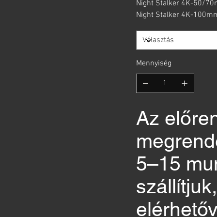
Night Stalker 4K-50/70
Night Stalker 4K-100mm
Mennyiség
Az előre
megrende
5–15 mu
szállítju
elérhetőv