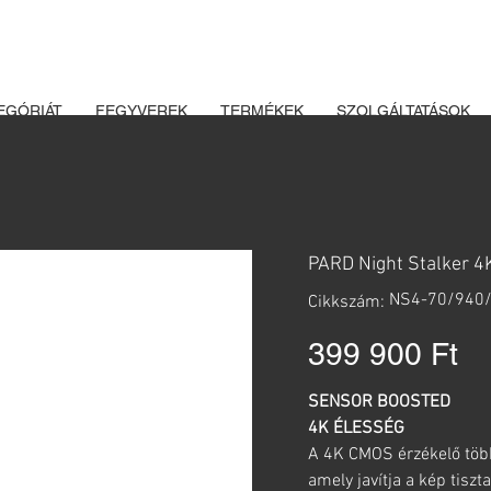
K ÉS LŐSZEREK ÁTVÉTELÉHEZ ÜZLETBENI ENGEDÉLYELLENŐRZÉ
EGÓRIÁT
FEGYVEREK
TERMÉKEK
SZOLGÁLTATÁSOK
PARD Night Stalker 4
Cikkszám:
NS4-70/940
Cikkszám:
NS4-
70/940/LRF
Ár
399 900 Ft
SENSOR BOOSTED
4K ÉLESSÉG
A 4K CMOS érzékelő több 
amely javítja a kép tiszt