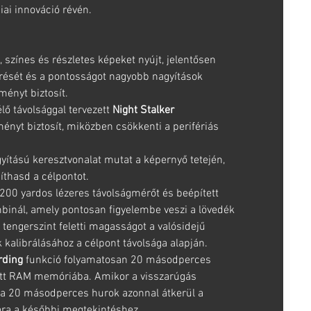
iai innováció révén.
, színes és részletes képeket nyújt, jelentősen
erését és a pontosságot nagyobb nagyítások
lményt biztosít.
 távolsággal tervezett
Night Stalker
nyt biztosít, miközben csökkenti a perifériás
yítású keresztvonalat mutat a képernyő tetején,
thasd a célpontot.
200 yardos lézeres távolságmérőt és beépített
mbinál, amely pontosan figyelembe veszi a lövedék
 tengerszint feletti magasságot a valósidejű
kalibrálásához a célpont távolsága alapján.
rding
funkció folyamatosan 20 másodperces
tett RAM memóriába. Amikor a visszarúgás
 a 20 másodperces hurok azonnal átkerül a
ára a későbbi megtekintéshez.