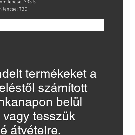
mm lencse: 733.5
 lencse: TBD
ndelt termékeket a
léstől számított
nkanapon belül
k, vagy tesszük
é átvételre.