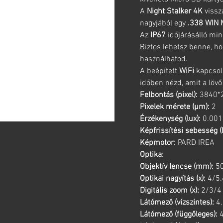
A
Night Stalker 4K
vissza
nagyjából egy
.338 WIN 
Az
IP67
időjárásálló minő
Biztos lehetsz benne, h
használhatod.
A beépített
WiFi
kapcsola
időben nézd, amit a lövő 
Felbontás (pixel):
3840*
Pixelek mérete (µm):
2
Érzékenység (lux):
0.001
Képfrissítési sebesség (
Képmotor:
PARD IREA
Optika:
Objektív lencse (mm):
50
Optikai nagyítás (x):
4/5.
Digitális zoom (x):
2/3/4
Látómező (vízszintes):
4.
Látómező (függőleges):
4