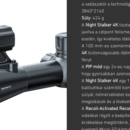
a vadászatot a technológ
3840*2160
Súly
: 424 g
A
Night Stalker 4K
tiszta
javítva a célpont felism
esetén, így kivételes lőé
A 100 mm-es szemkímélő
4K
biztonságosabb lőélmé
fényt.
A
PIP mód
egy 2x-es nag
hogy gyorsabban azonosí
A
Night Stalker 4K
egy 1
ballisztikai számítót ko
súlyát, hőmérsékletet és
megoldások és a lövések 
A
Recoil-Activated Reco
videókat rögzít a beépí
érzékelése megtörténik,
kivehető Micro SD kárty