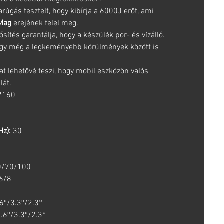
rúgás tesztelt, hogy kibírja a 6000J erőt, ami
Mag
erejének felel meg.
sítés garantálja, hogy a készülék por- és vízálló.
ogy még a legkeményebb körülmények között is
t lehetővé teszi, hogy mobil eszközön valós
lát.
2160
Hz):
30
/70/100
6/8
6º/3.3º/2.3°
.6º/3.3º/2.3°