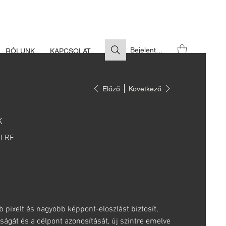
S SZÜKSÉGES
Bejelentkezés
RÓLUNK
KAPCSOLAT
Előző
Következő
K
/LRF
pixelt és nagyobb képpont-eloszlást biztosít,
aságát és a célpont azonosítását, új szintre emelve