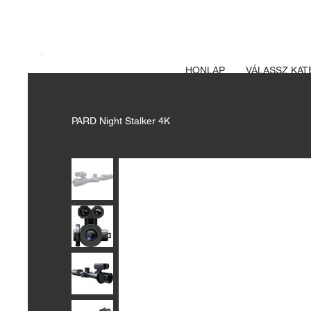
A FEGYVERE
Izsák vadászbolt
HONLAP
VÁLASSZ KAT
PARD Night Stalker 4K