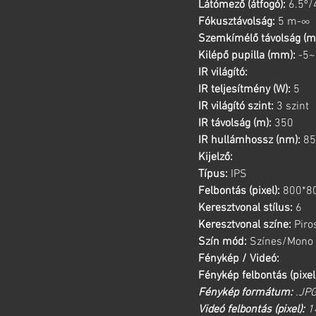
Látómező (átfogó):
6.5º/
Fókusztávolság:
5 m-∞
Szemkímélő távolság (m
Kilépő pupilla (mm):
-5~
IR világító:
IR teljesítmény (W):
5
IR világító szint:
3 szint
IR távolság (m):
350
IR hullámhossz (nm):
85
Kijelző:
Típus:
IPS
Felbontás (pixel):
800*8
Keresztvonal stílus:
6
Keresztvonal színe:
Piro
Szín mód:
Színes/Mono
Fénykép / Videó:
Fénykép felbontás (pixel
Fénykép formátum:
.JP
Videó felbontás (pixel):
1