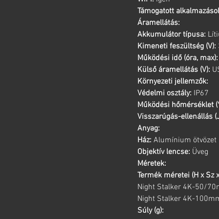
Támogatott alkalmazáso
Áramellátás:
Akkumulátor típusa:
Lít
Kimeneti feszültség (V):
Működési idő (óra, max):
Külső áramellátás (V):
US
Környezeti jellemzők:
Védelmi osztály:
IP67
Működési hőmérséklet (
Visszarúgás-ellenállás (J
Anyag:
Ház:
Alumínium ötvözet
Objektív lencse:
Üveg
Méretek:
Termék méretei (H x Sz 
Night Stalker 4K-50/70
Night Stalker 4K-100mm
Súly (g):