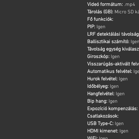
Videó formátum:
.mp4
Tárolás (GB):
Micro SD ká
Fő funkciók:
PIP:
Igen
LRF detektálási távolság
Ballisztikai számító:
Ige
Távolság egység kiválasz
Giroszkóp:
Igen
Visszarúgás-aktivált felv
Automatikus felvétel:
Ig
Hurok felvétel:
Igen
Időbélyeg:
Igen
Hangfelvétel:
Igen
Bip hang:
Igen
Expozíció kompenzálás:
Csatlakozások:
USB Type-C:
Igen
HDMI kimenet:
Igen
WiFi:
Igen