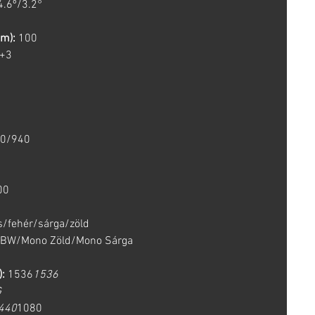
4.6º/3.2°
m):
100
+3
0/940
00
s/fehér/sárga/zöld
 BW/Mono Zöld/Mono Sárga
):
1536
1536
G
440
1080