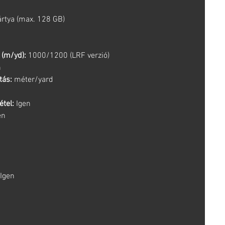
rtya (max. 128 GB)
 (m/yd):
1000/1200 (LRF verzió)
n
tás:
méter/yard
étel:
Igen
en
Igen