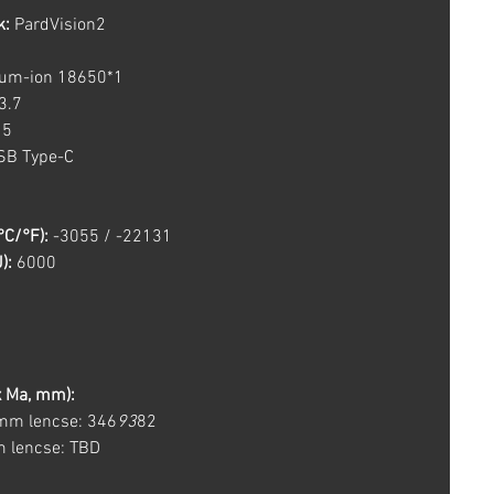
k:
PardVision2
ium-ion 18650*1
3.7
5
B Type-C
°C/°F):
-3055 / -22131
):
6000
x Ma, mm):
mm lencse: 346
93
82
 lencse: TBD