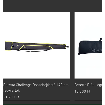
Beretta Challenge Összehajtható 140 cm
Beretta Rifle Logo
fegyvertok
Ár
13 300 Ft
Ár
21 900 Ft