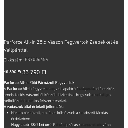
Parforce All-in Zöld Vászon Fegyvertok Zsebekkel és
Vállpánttal
Cikkszám:
FR2006484
Cikkszám:
FR2006484
Eredeti
Akciós
33 790 Ft
49 890 Ft
ár
ár
Parforce All-in Zöld Párnázott Fegyvertok
A
Parforce All-in
fegyvertok egy strapabíró és tágas tároló eszköz,
amely tartós vászonból készült, biztosítva, hogy soha ne kelljen
nélkülöznöd a fontos felszereléseket.
A vadászok által értékelt jellemzők:
Három párnázott, cipzáras külső zseb a rendezett tárolás
érdekében:
Nagy zseb (38x21x4 cm):
Belső cipzáras rekesszel a további