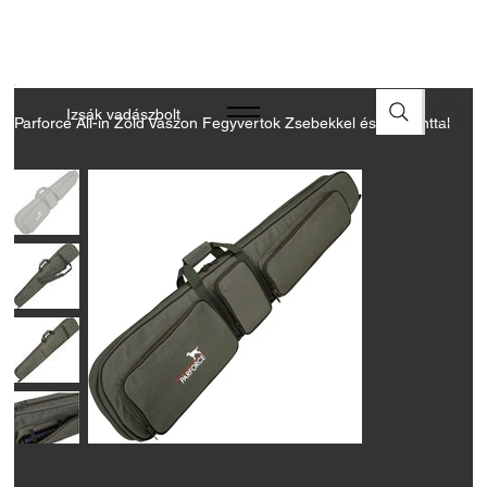
A FEGYVEREK ÉS LŐSZEREK ÁTVÉTELÉHEZ ÜZLETBENI
ENGEDÉLYELLENŐRZÉS SZÜKSÉGES
Izsák vadászbolt
Parforce All-in Zöld Vászon Fegyvertok Zsebekkel és Vállpánttal