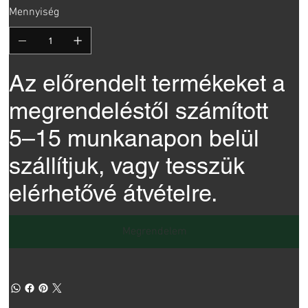
Mennyiség
Az előrendelt termékeket a
megrendeléstől számított
5–15 munkanapon belül
szállítjuk, vagy tesszük
elérhetővé átvételre.
Megrendelem