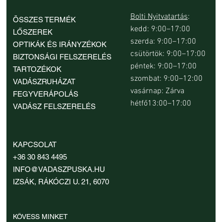
Bolti Nyitvatartás
:
ÖSSZES TERMÉK
kedd: 9:00–17:00
LŐSZEREK
szerda: 9:00–17:00
OPTIKÁK ÉS IRÁNYZÉKOK
csütörtök: 9:00–17:00
BIZTONSÁGI FELSZERELÉS
péntek: 9:00–17:00
TARTOZÉKOK
szombat: 9:00–12:00
VADÁSZRUHÁZAT
vasárnap: Zárva
FEGYVERÁPOLÁS
hétfő13:00–17:00
VADÁSZ FELSZERELÉS
Beretta MicroCore Caccia-Field 15 mm
Beretta MicroCore Skeet Sporting 13 mm
Beretta MicroCore Skeet Sporting 28 mm
Parforce Active Rominten WP Sympatex
InfiRay Mate MAL38 hőkamera előtét
HIKMICRO Lynx LQ35L 3.0 kézi hőkamera
HIKMICRO Habrok Pro HX60LS hőkamera
Beretta MicroCore
Beretta MicroCore
Beretta MicroCore
Beretta Terrier GT
HIKMICRO Thunder
HIKMICRO Lynx LH1
Nocpix Nite D70R dig
KAPCSOLAT
tusatalp
tusatalp
tusatalp
női vadászbakancs
kereső lézeres távolságmérővel
binokulár
tusatalp
tusatalp
tusatalp
előtét
kereső
céltávcső
Ár
Ár
+36 30 843 4495
449 900 Ft
48 550 Ft
Ár
Ár
Ár
Ár
Ár
Ár
Ár
Ár
Ár
Ár
Ár
Ár
10 600 Ft
10 600 Ft
10 600 Ft
49 900 Ft
692 900 Ft
2 261 900 Ft
10 600 Ft
10 600 Ft
10 600 Ft
540 810 Ft
327 900 Ft
374 900 Ft
INFO@VADASZPUSKA.HU
IZSÁK, RÁKÓCZI U. 21, 6070
KÖVESS MINKET