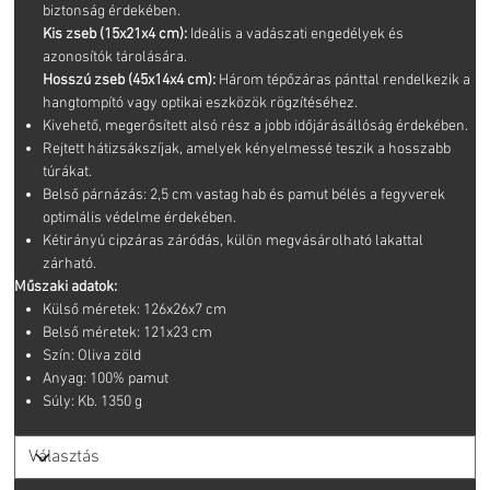
biztonság érdekében.
Kis zseb (15x21x4 cm):
Ideális a vadászati engedélyek és
azonosítók tárolására.
Hosszú zseb (45x14x4 cm):
Három tépőzáras pánttal rendelkezik a
hangtompító vagy optikai eszközök rögzítéséhez.
Kivehető, megerősített alsó rész a jobb időjárásállóság érdekében.
Rejtett hátizsákszíjak, amelyek kényelmessé teszik a hosszabb
túrákat.
Belső párnázás: 2,5 cm vastag hab és pamut bélés a fegyverek
optimális védelme érdekében.
Kétirányú cipzáras záródás, külön megvásárolható lakattal
zárható.
Műszaki adatok:
Külső méretek: 126x26x7 cm
Belső méretek: 121x23 cm
Szín: Oliva zöld
Anyag: 100% pamut
Súly: Kb. 1350 g