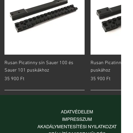
Gyorsnézet
Gyorsn
Rusan Picatinny sín Sauer 100 és
Rusan Picatinny sín 
Sauer 101 puskákhoz
puskához
Ár
Ár
35 900 Ft
35 900 Ft
ADATVÉDELEM
IMPRESSZUM
AKADÁLYMENTESÍTÉSI NYILATKOZAT