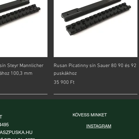
orsnézet
Gyorsnézet
sín Steyr Mannlicher
Rusan Picatinny sín Sauer 80 90 és 92
kához 100,3 mm
puskákhoz
Ár
35 900 Ft
KÖVESS MINKET
T
4495
INSTAGRAM
ASZPUSKA.HU