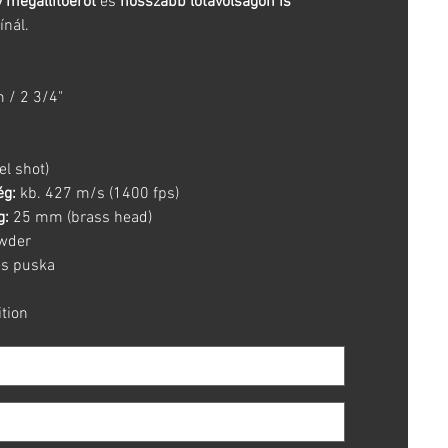
 megállítóerőt
és
hosszabb lőtávolságon is
ínál.
/ 2 3/4"
el shot)
ég:
kb. 427 m/s (1400 fps)
g:
25 mm (brass head)
wder
es puska
tion