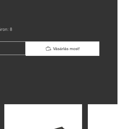
áron: 8
Vásárlás most!