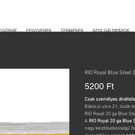
K ÉS LŐSZEREK ÁTVÉTELÉHEZ ÜZLETBENI ENGEDÉLYELLENŐRZÉ
EGÓRIÁT
FEGYVEREK
TERMÉKEK
SZOLGÁLTATÁSOK
RIO Royal Blue Steel 
Ár
5200 Ft
Csak személyes átvételle
Rákóczi utca 21, Izsák 
RIO Royal 20 ga Blue Ste
A
RIO Royal 20 ga Blue 
nagy kezdősebességű tölt