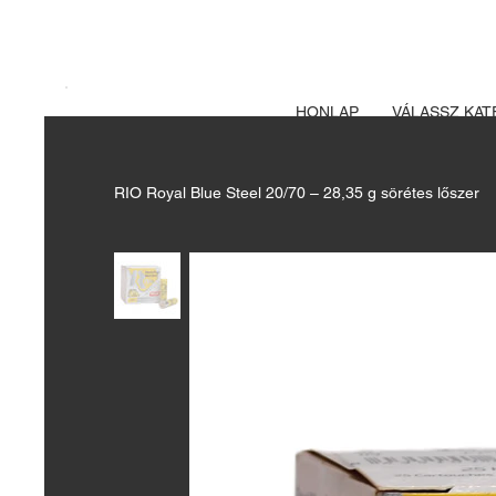
A FEGYVERE
Izsák vadászbolt
HONLAP
VÁLASSZ KAT
RIO Royal Blue Steel 20/70 – 28,35 g sörétes lőszer