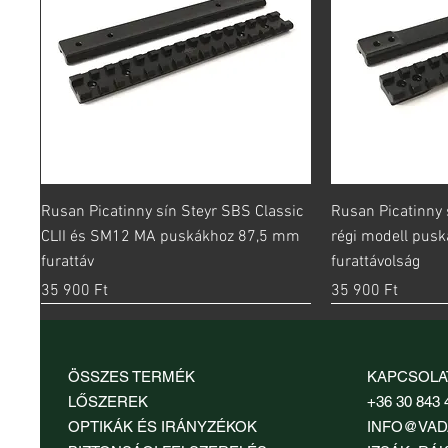
Gyorsnézet
Gy
Rusan Picatinny sín Steyr SBS Classic
Rusan Picatinny 
CLII és SM12 MA puskákhoz 87,5 mm
régi modell pus
furattáv
furattávolság
Ár
Ár
35 900 Ft
35 900 Ft
ÖSSZES TERMÉK
KAPCSOLA
LŐSZEREK
+36 30 843 
OPTIKÁK ÉS IRÁNYZÉKOK
INFO@VAD