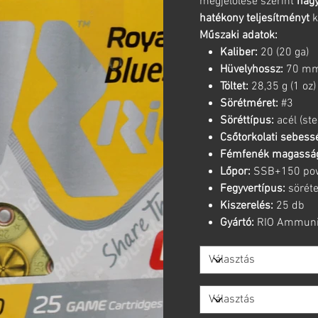
megjelölése szerint
nagy
hatékony teljesítményt
k
Műszaki adatok:
Kaliber:
20 (20 ga)
Hüvelyhossz:
70 mm 
Töltet:
28,35 g (1 oz)
Sörétméret:
#3
Söréttípus:
acél (ste
Csőtorkolati sebess
Fémfenék magassá
Lőpor:
SSB+150 po
Fegyvertípus:
sörét
Kiszerelés:
25 db
Gyártó:
RIO Ammuni