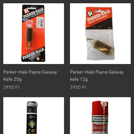
Parker-Hale Payne Galway
Parker-Hale Payne Galway
Kefe 20g
kefe 12g
Ár
Ár
3950 Ft
3950 Ft