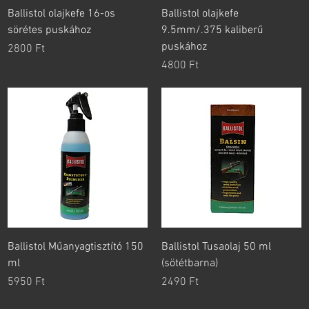
Ballistol olajkefe 16-os
Ballistol olajkefe
sörétes puskához
9.5mm/.375 kaliberű
puskához
Ár
2800 Ft
Ár
4800 Ft
Ballistol Műanyagtisztító 150
Ballistol Tusaolaj 50 ml
ml
(sötétbarna)
Ár
Ár
5950 Ft
2490 Ft