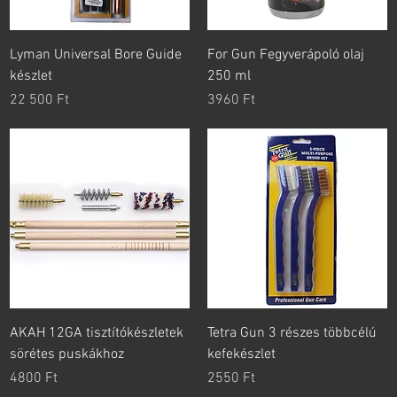
Lyman Universal Bore Guide
For Gun Fegyverápoló olaj
készlet
250 ml
Ár
Ár
22 500 Ft
3960 Ft
AKAH 12GA tisztítókészletek
Tetra Gun 3 részes többcélú
sörétes puskákhoz
kefekészlet
Ár
Ár
4800 Ft
2550 Ft