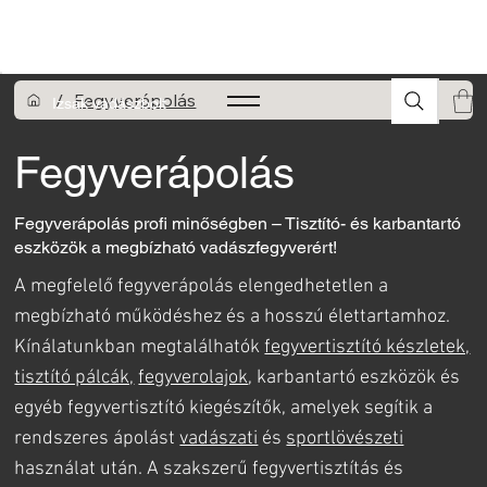
A FEGYVEREK ÉS LŐSZEREK ÁTVÉTELÉHEZ ÜZLETBENI
ENGEDÉLYELLENŐRZÉS SZÜKSÉGES
/
Fegyverápolás
Izsák vadászbolt
Fegyverápolás
Fegyverápolás profi minőségben – Tisztító- és karbantartó
eszközök a megbízható vadászfegyverért!
A megfelelő fegyverápolás elengedhetetlen a
megbízható működéshez és a hosszú élettartamhoz.
Kínálatunkban megtalálhatók
fegyvertisztító készletek,
tisztító pálcák,
fegyverolajok
, karbantartó eszközök és
egyéb fegyvertisztító kiegészítők, amelyek segítik a
rendszeres ápolást
vadászati
és
sportlövészeti
használat után. A szakszerű fegyvertisztítás és