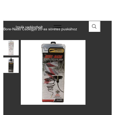
A FEGYVEREK ÉS LŐSZEREK ÁTVÉTELÉHEZ ÜZLETBENI
ENGEDÉLYELLENŐRZÉS SZÜKSÉGES
Izsák vadászbolt
Bore-Nado Csőkígyó 20-as sörétes puskához