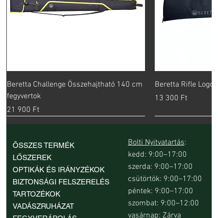
Beretta Challenge Összehajtható 140 cm
Beretta Rifle Logo
fegyvertok
Ár
13 300 Ft
Ár
21 900 Ft
Bolti Nyitvatartás
:
ÖSSZES TERMÉK
kedd: 9:00–17:00
LŐSZEREK
szerda: 9:00–17:00
OPTIKÁK ÉS IRÁNYZÉKOK
csütörtök: 9:00–17:00
BIZTONSÁGI FELSZERELÉS
péntek: 9:00–17:00
TARTOZÉKOK
szombat: 9:00–12:00
VADÁSZRUHÁZAT
vasárnap: Zárva