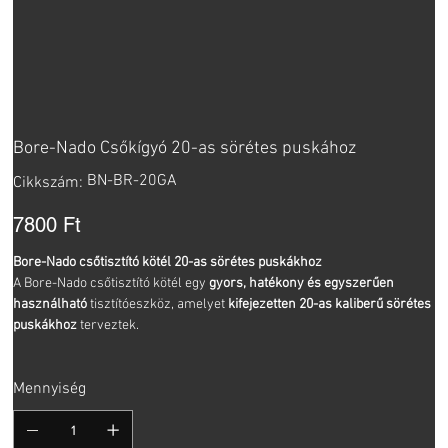
Bore-Nado Csőkígyó 20-as sörétes puskához
Cikkszám:
BN-BR-20GA
Cikkszám:
BN-
BR-
20GA
Ár
7800 Ft
Bore-Nado csőtisztító kötél 20-as sörétes puskákhoz
A Bore-Nado csőtisztító kötél egy
gyors, hatékony és egyszerűen
használható
tisztítóeszköz, amelyet
kifejezetten 20-as kaliberű sörétes
puskákhoz
terveztek.
Mennyiség