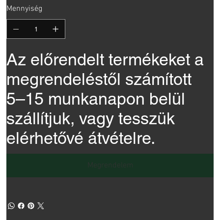
Mennyiség
Az előrendelt termékeket a
megrendeléstől számított
5–15 munkanapon belül
szállítjuk, vagy tesszük
elérhetővé átvételre.
Megrendelem