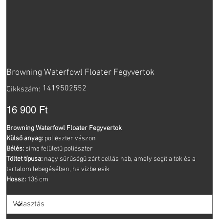
Browning Waterfowl Floater Fegyvertok
Cikkszám:
1419502552
Cikkszám:
1419502552
Ár
16 900 Ft
Browning Waterfowl Floater Fegyvertok
Külső anyag:
poliészter vászon
Bélés:
sima felületű poliészter
Töltet típusa:
nagy sűrűségű zárt cellás hab, amely segít a tok és a
tartalom lebegésében, ha vízbe esik
Hossz:
136 cm