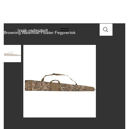
A FEGYVEREK ÉS LŐSZEREK ÁTVÉTELÉHEZ ÜZLETBENI
ENGEDÉLYELLENŐRZÉS SZÜKSÉGES
Izsák vadászbolt
Browning Waterfowl Floater Fegyvertok