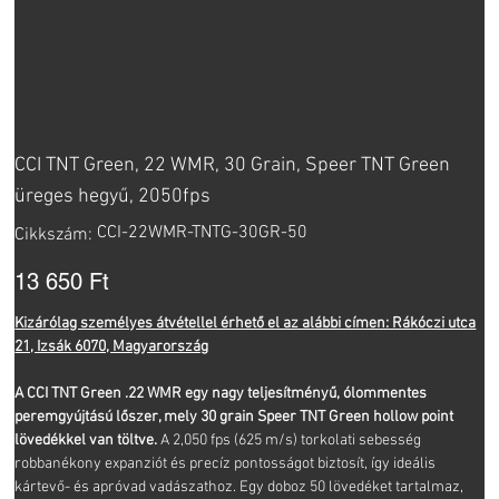
CCI TNT Green, 22 WMR, 30 Grain, Speer TNT Green
üreges hegyű, 2050fps
Cikkszám:
CCI-22WMR-TNTG-30GR-50
Cikkszám:
CCI-
22WMR-
TNTG-
Ár
13 650 Ft
30GR-
50
Kizárólag személyes átvétellel érhető el az alábbi címen: Rákóczi utca
21, Izsák 6070, Magyarország
A CCI TNT Green .22 WMR egy nagy teljesítményű, ólommentes
peremgyújtású lőszer, mely 30 grain Speer TNT Green hollow point
lövedékkel van töltve.
A 2,050 fps (625 m/s) torkolati sebesség
robbanékony expanziót és precíz pontosságot biztosít, így ideális
kártevő- és apróvad vadászathoz. Egy doboz 50 lövedéket tartalmaz,