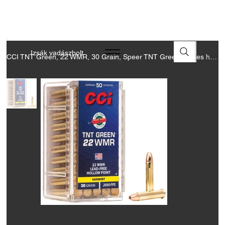
A FEGYVEREK ÉS LŐSZEREK ÁTVÉTELÉHEZ ÜZLETBENI
ENGEDÉLYELLENŐRZÉS SZÜKSÉGES
Izsák vadászbolt
CCI TNT Green, 22 WMR, 30 Grain, Speer TNT Green üreges hegyű, 2050fps