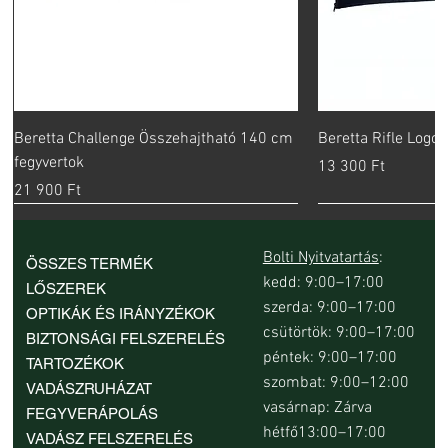
Beretta Challenge Összehajtható 140 cm
Beretta Rifle Logo
fegyvertok
Ár
13 300 Ft
Ár
21 900 Ft
Bolti Nyitvatartás
:
ÖSSZES TERMÉK
kedd: 9:00–17:00
LŐSZEREK
szerda: 9:00–17:00
OPTIKÁK ÉS IRÁNYZÉKOK
csütörtök: 9:00–17:00
BIZTONSÁGI FELSZERELÉS
péntek: 9:00–17:00
TARTOZÉKOK
szombat: 9:00–12:00
VADÁSZRUHÁZAT
vasárnap: Zárva
FEGYVERÁPOLÁS
hétfő13:00–17:00
VADÁSZ FELSZERELÉS