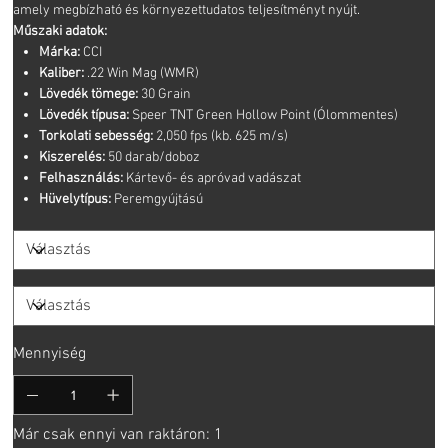
amely megbízható és környezettudatos teljesítményt nyújt.
Műszaki adatok:
Márka:
CCI
Kaliber:
.22 Win Mag (WMR)
Lövedék tömege:
30 Grain
Lövedék típusa:
Speer TNT Green Hollow Point (Ólommentes)
Torkolati sebesség:
2,050 fps (kb. 625 m/s)
Kiszerelés:
50 darab/doboz
Felhasználás:
Kártevő- és apróvad vadászat
Hüvelytípus:
Peremgyújtású
Mennyiség
Már csak ennyi van raktáron: 1