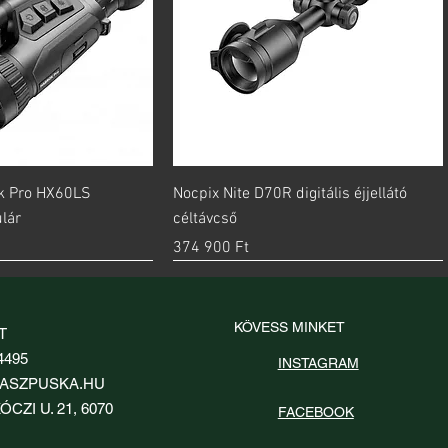
orsnézet
Gyorsnézet
k Pro HX60LS
Nocpix Nite D70R digitális éjjellátó
lár
céltávcső
Ár
374 900 Ft
új
KÖVESS MINKET
T
4495
INSTAGRAM
ASZPUSKA.HU
ÓCZI U. 21, 6070
FACEBOOK