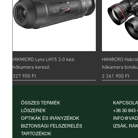
Gyorsnézet
Gy
HIKMICRO Lynx LH15 3.0 kézi
HIKMICRO Habro
hőkamera kereső
hőkamera binoku
Ár
Ár
327 900 Ft
2 261 900 Ft
ÖSSZES TERMÉK
KAPCSOLA
LŐSZEREK
+36 30 843 
OPTIKÁK ÉS IRÁNYZÉKOK
INFO@VAD
BIZTONSÁGI FELSZERELÉS
IZSÁK, RÁK
TARTOZÉKOK