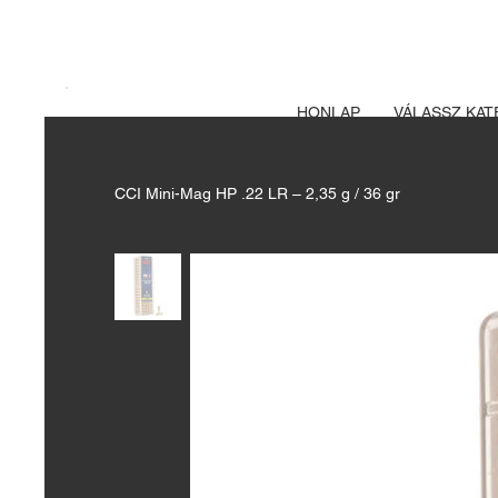
A FEGYVERE
Izsák vadászbolt
HONLAP
VÁLASSZ KAT
CCI Mini-Mag HP .22 LR – 2,35 g / 36 gr