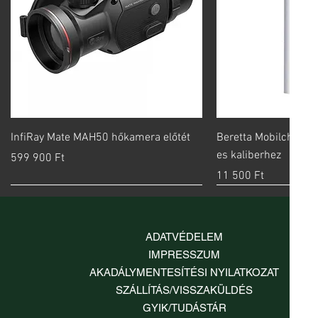
Gyorsnézet
Gyorsn
InfiRay Mate MAH50 hőkamera előtét
Beretta Mobilchoke 
es kaliberhez
Ár
599 900 Ft
Ár
11 500 Ft
ADATVÉDELEM
IMPRESSZUM
AKADÁLYMENTESÍTÉSI NYILATKOZAT
SZÁLLÍTÁS/VISSZAKÜLDÉS
GYIK/TUDÁSTÁR