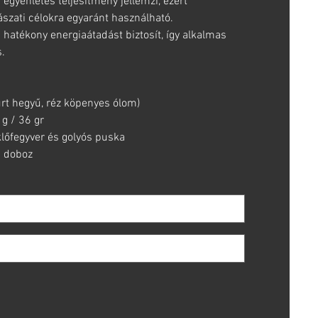
gyenletes teljesítmény jellemzi, ezért
ászati célokra egyaránt használható.
s hatékony energiaátadást biztosít, így alkalmas
s.
rt hegyű, réz köpenyes ólom)
g / 36 gr
őfegyver és golyós puska
 doboz