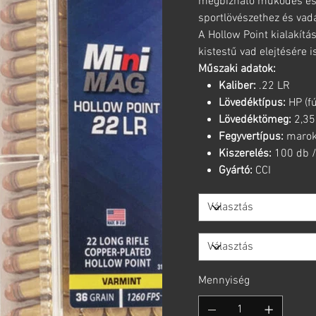
megbízható működés és e
sportlövészethez és vad
A Hollow Point kialakítá
kistestű vad elejtésére i
Műszaki adatok:
Kaliber:
.22 LR
Lövedéktípus:
HP (fú
Lövedéktömeg:
2,35 
Fegyvertípus:
marokl
Kiszerelés:
100 db /
Gyártó:
CCI
Mennyiség