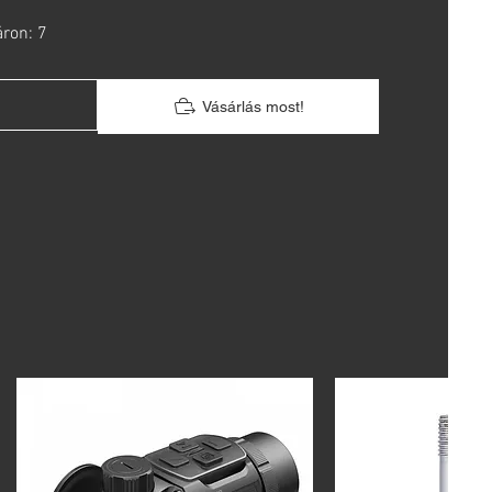
áron: 7
Vásárlás most!