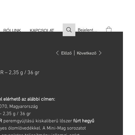
S SZÜKSÉGES
Bejelentkezés
RÓLUNK
KAPCSOLAT
Előző
Következő
R – 2,35 g / 36 gr
l elérhető az alábbi címen:
6070, Magyarország
 2,35 g / 36 gr
R
peremgyújtású kiskaliberű lőszer
fúrt hegyű
nyes ólomlövedékkel. A Mini-Mag sorozatot