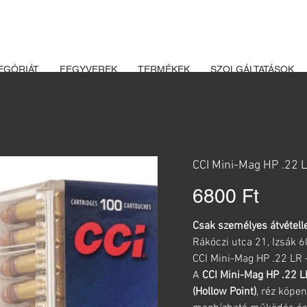
K ÉS LŐSZEREK ÁTVÉTELÉHEZ ÜZLETBENI ENGEDÉLYELLENŐRZÉ
EGÓRIÁT
FEGYVEREK
TERMÉKEK
SZOLGÁLTATÁSOK
CCI Mini-Mag HP .22 L
Ár
6800 Ft
Csak személyes átvételle
Rákóczi utca 21, Izsák 
CCI Mini-Mag HP .22 LR –
A
CCI Mini-Mag HP .22 L
(Hollow Point)
, réz köpe