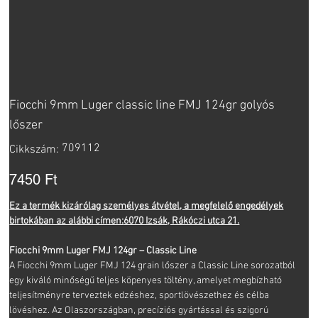
Fiocchi 9mm Luger classic line FMJ 124gr golyós
lőszer
Cikkszám:
709112
Cikkszám:
709112
Ár
7450 Ft
Ez a termék kizárólag személyes átvétel, a megfelelő engedélyek
birtokában az alábbi címen:
6070 Izsák, Rákóczi utca 21.
Fiocchi 9mm Luger FMJ 124gr – Classic Line
A Fiocchi 9mm Luger FMJ 124 grain lőszer a Classic Line sorozatból
egy kiváló minőségű teljes köpenyes töltény, amelyet megbízható
teljesítményre terveztek edzéshez, sportlövészethez és célba
lövéshez. Az Olaszországban, precíziós gyártással és szigorú