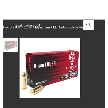
A FEGYVEREK ÉS LŐSZEREK ÁTVÉTELÉHEZ ÜZLETBENI
ENGEDÉLYELLENŐRZÉS SZÜKSÉGES
Izsák vadászbolt
Fiocchi 9mm Luger classic line FMJ 124gr golyós lőszer