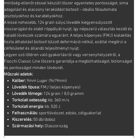
minőség-ellenőrzéssel készült lőszer egyenletes pontosságot, sima
adagolást és alacsony lerakódást biztosít – ideális félautomata
pisztolyokhoz és karabélyokhoz.
A kissé nehezebb, 124 grain súlyú lövedék kiegyensúlyozott
visszarúgást és stabil röppályát nyújt, így népszerű választás kezdő és
haladó lövészek számára egyaránt. A teljes köpenyes (FMJ) kialakítás
tiszta áthatolást biztosít túlzott deformáció nélkül, ezáltal megőrzi a
célfelületet és állandó teljesítményt nyújt.
Legyen szó lőtéren való gyakorlásról vagy versenyhelyzetről, a
Fiocchi Classic Line lőszere garantálja a megbízhatóságot, biztonságot
és pontosságot minden lövésnél.
Műszaki adatok:
Kaliber:
9mm Luger (9x19mm)
Lövedék típusa:
FMJ (teljes köpenyes)
Lövedék tömege:
124 grain / 8,0 gramm
Torkolati sebesség:
kb. 360 m/s
Torkolati energia:
kb. 520 J
Felhasználás:
sportlövészet, edzés, célgyakorlat
Kiszerelés:
50 db/doboz
Származási hely:
Olaszország