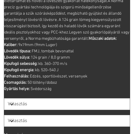
élettartamát és növeli a lövészeti gyakorlat hatékonyságát.A Norma
precíz gyártási technológiája és szigorú minőségellenőrzése
garantálja a szűk szórásképződést, megbízható gyújtást és állandó
teljesítményt lövésről lövésre. A 124 grain tömeg kiegyensúlyozott
visszarúgást biztosít, így kezdő és haladó lövők számára egyaránt
ideális pisztolyokhoz vagy PCC-khez.Legyen szó gyakorlópályáról vagy
versenyről, a Norma megbízhatósága garantált.
Műszaki adatok:
Kaliber:
9x19mm (9mm Luger)
Lövedék típusa:
FMJ, tombak bevonattal
Lövedék súlya:
124 grain / 8,0 gramm
Kipufogó sebesség:
kb. 360–370 m/s
Kipufogó energia:
kb. 520–540 J
Felhasználás:
Edzés, sportlövészet, versenyek
Csomagolás:
50 töltény/doboz
Gyártás helye:
Svédország