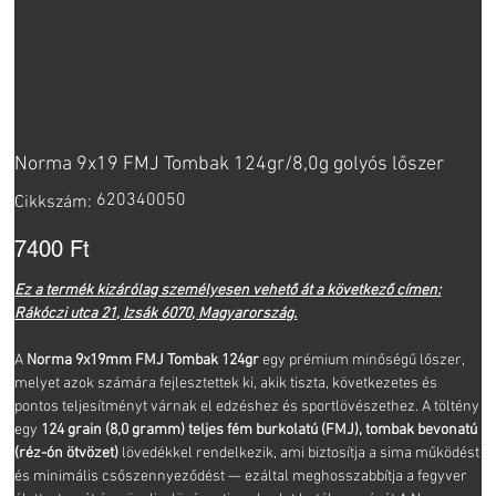
Norma 9x19 FMJ Tombak 124gr/8,0g golyós lőszer
Cikkszám:
620340050
Cikkszám:
620340050
Ár
7400 Ft
Ez a termék kizárólag személyesen vehető át a következő címen:
Rákóczi utca 21, Izsák 6070, Magyarország.
A
Norma 9x19mm FMJ Tombak 124gr
egy prémium minőségű lőszer,
melyet azok számára fejlesztettek ki, akik tiszta, következetes és
pontos teljesítményt várnak el edzéshez és sportlövészethez. A töltény
egy
124 grain (8,0 gramm) teljes fém burkolatú (FMJ), tombak bevonatú
(réz-ón ötvözet)
lövedékkel rendelkezik, ami biztosítja a sima működést
és minimális csőszennyeződést — ezáltal meghosszabbítja a fegyver