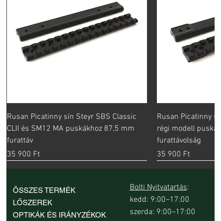
Rusan Picatinny sín Steyr SBS Classic
Rusan Picatinny sí
CLII és SM12 MA puskákhoz 87,5 mm
régi modell pusk
furattáv
furattávolság
Ár
Ár
35 900 Ft
35 900 Ft
Bolti Nyitvatartás
:
ÖSSZES TERMÉK
kedd: 9:00–17:00
LŐSZEREK
szerda: 9:00–17:00
OPTIKÁK ÉS IRÁNYZÉKOK