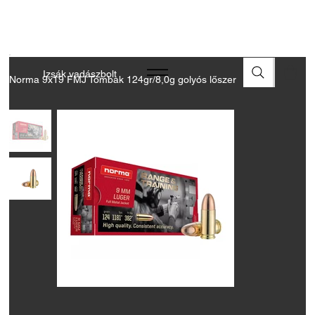
A FEGYVEREK ÉS LŐSZEREK ÁTVÉTELÉHEZ ÜZLETBENI
ENGEDÉLYELLENŐRZÉS SZÜKSÉGES
Izsák vadászbolt
Norma 9x19 FMJ Tombak 124gr/8,0g golyós lőszer