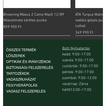
Browning Maxus 2 Camo Max5 12/89
ATA Turqua Walnut
félautomata sörétes puska
vadász golyós pus
csővel
Ár
859 900 Ft
Ár
349 990 Ft
Bolti Nyitvatartás
:
ÖSSZES TERMÉK
kedd: 9:00–17:00
LŐSZEREK
szerda: 9:00–17:00
OPTIKÁK ÉS IRÁNYZÉKOK
csütörtök: 9:00–17:00
BIZTONSÁGI FELSZERELÉS
péntek: 9:00–17:00
TARTOZÉKOK
szombat: 9:00–12:00
VADÁSZRUHÁZAT
vasárnap: Zárva
FEGYVERÁPOLÁS
hétfő13:00–17:00
VADÁSZ FELSZERELÉS