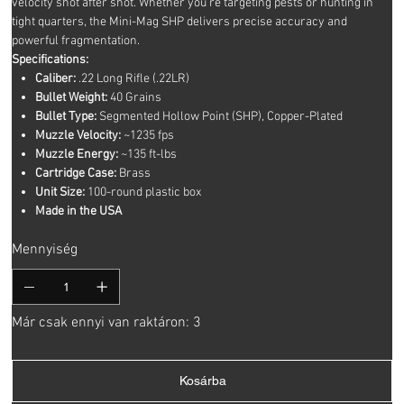
velocity shot after shot. Whether you're targeting pests or hunting in
tight quarters, the Mini-Mag SHP delivers precise accuracy and
powerful fragmentation.
Specifications:
Caliber:
.22 Long Rifle (.22LR)
Bullet Weight:
40 Grains
Bullet Type:
Segmented Hollow Point (SHP), Copper-Plated
Muzzle Velocity:
~1235 fps
Muzzle Energy:
~135 ft-lbs
Cartridge Case:
Brass
Unit Size:
100-round plastic box
Made in the USA
Mennyiség
Már csak ennyi van raktáron: 3
Kosárba