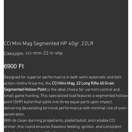
CCI Mini Mag Segmented HP 40gr .22LR
Cikkszám:
cci-mm-22-lr-shp
Cikkszám:
cci-
mm-
22-
Ár
6900 Ft
lr-
shp
Designed for superior performance in both semi-automatic and bolt-
action rimfire firearms, the
CCI Mini-Mag .22 Long Rifle 40 Grain
Segmented Hollow Point
is the ideal choice for varmint control and
small game hunting. This specialized load features a segmented hollow
point (SHP) bullet that splits into three equal parts upon impact,
delivering devastating terminal performance with minimal risk of over-
penetration.
With its clean-burning propellants, plated bullet, and reliable CCI
primer, this round ensures flawless feeding, ignition, and consistent