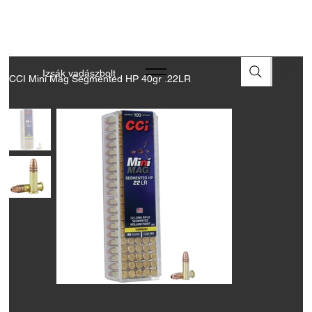
A FEGYVEREK ÉS LŐSZEREK ÁTVÉTELÉHEZ ÜZLETBENI
ENGEDÉLYELLENŐRZÉS SZÜKSÉGES
Izsák vadászbolt
CCI Mini Mag Segmented HP 40gr .22LR