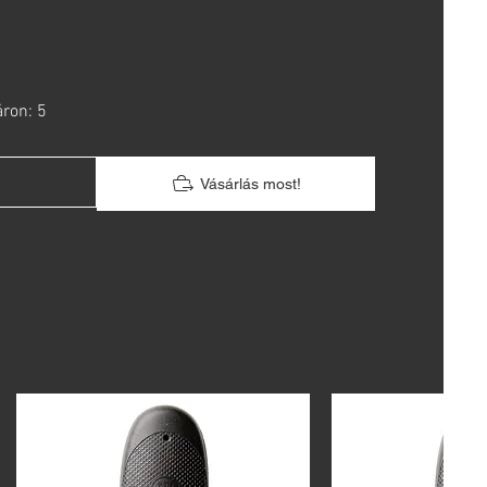
áron: 5
Vásárlás most!