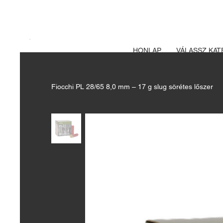
A FEGYVERE
Izsák vadászbolt
HONLAP
VÁLASSZ KAT
Fiocchi PL 28/65 8,0 mm – 17 g slug sörétes lőszer