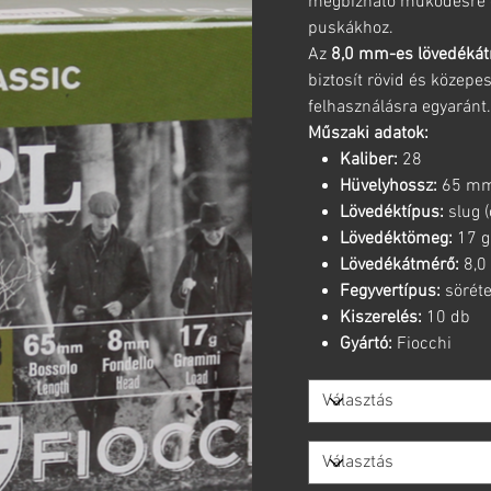
megbízható működésre és
puskákhoz.
Az
8,0 mm-es lövedéká
biztosít rövid és közepe
felhasználásra egyaránt.
Műszaki adatok:
Kaliber:
28
Hüvelyhossz:
65 m
Lövedéktípus:
slug (
Lövedéktömeg:
17 g
Lövedékátmérő:
8,0
Fegyvertípus:
sörét
Kiszerelés:
10 db
Gyártó:
Fiocchi