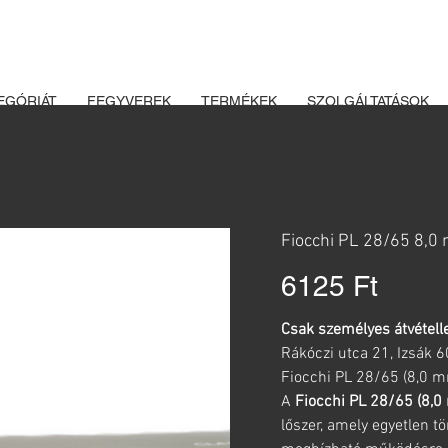
K ÉS LŐSZEREK ÁTVÉTELÉHEZ ÜZLETBENI ENGEDÉLYELLENŐRZÉ
EGÓRIÁT
FEGYVEREK
TERMÉKEK
SZOLGÁLTATÁSOK
Fiocchi PL 28/65 8,0 
Ár
6125 Ft
Csak személyes átvételle
Rákóczi utca 21, Izsák 
Fiocchi PL 28/65 (8,0 mm
A
Fiocchi PL 28/65 (8,
lőszer, amely egyetlen t