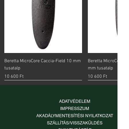
Gyorsnézet
Gyorsn
Beretta MicroCore Caccia-Field 10 mm
Beretta MicroCore S
tusatalp
mm tusatalp
Ár
Ár
10 600 Ft
10 600 Ft
ADATVÉDELEM
IMPRESSZUM
AKADÁLYMENTESÍTÉSI NYILATKOZAT
SZÁLLÍTÁS/VISSZAKÜLDÉS