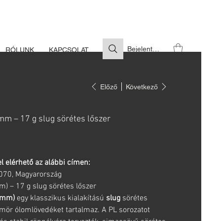
S SZÜKSÉGES
Bejelentkezés
RÓLUNK
KAPCSOLAT
Előző
Következő
mm – 17 g slug sörétes lőszer
l elérhető az alábbi címen:
6070, Magyarország
) – 17 g slug sörétes lőszer
0 mm)
egy klasszikus kialakítású
slug
sörétes
ömör ólomlövedéket tartalmaz. A PL sorozatot