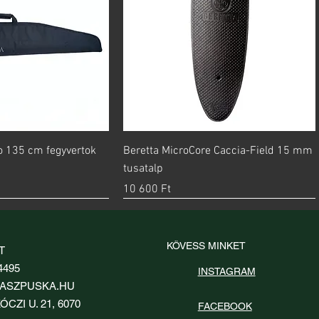
orsnézet
Gyorsnézet
go 135 cm fegyvertok
Beretta MicroCore Caccia-Field 15 mm
tusatalp
Ár
10 600 Ft
KÖVESS MINKET
T
4495
INSTAGRAM
ASZPUSKA.HU
ÓCZI U. 21, 6070
FACEBOOK