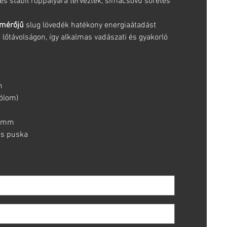
 stabil röppályára tervezték, simacsövű sörétes
tmérőjű
slug lövedék hatékony energiaátadást
s lőtávolságon, így alkalmas vadászati és gyakorló
m
ólom)
 mm
es puska