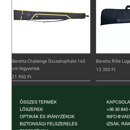
Gyorsnézet
Gy
Beretta Challenge Összehajtható 140
Beretta Rifle Lo
cm fegyvertok
Ár
13 300 Ft
Ár
21 900 Ft
ÖSSZES TERMÉK
KAPCSOLA
LŐSZEREK
+36 30 843 
OPTIKÁK ÉS IRÁNYZÉKOK
INFO@VAD
BIZTONSÁGI FELSZERELÉS
IZSÁK, RÁK