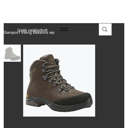
A FEGYVEREK ÉS LŐSZEREK ÁTVÉTELÉHEZ ÜZLETBENI
ENGEDÉLYELLENŐRZÉS SZÜKSÉGES
Izsák vadászbolt
Garsport Viking Bakancs wp