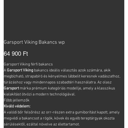
Garsport Viking Bakancs wp
Ár
64 900 Ft
Garsport Viking férfi bakancs
A
Garsport Viking
bakancs ideális választás azok számára, akik
megbízható, strapabíró és kényelmes lábbelit keresnek vadászathoz,
túrázáshoz vagy mindennapos szabadtéri használatra. Az olasz
Garsport
márka prémium kategóriás modellje, amely a klasszikus
kialakítást ötvözi a modern technológiával.
Főbb jellemzők
Kiváló védelem:
A valódi bőr felsőrész az orr-részen extra gumiborítást kapott, amely
megvédi a bakancsot a rögök, kövek és egyéb tereptárgyak okozta
sérülésektől, ezáltal növelve az élettartamot.