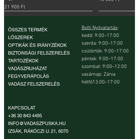
Ár
21 900 Ft
Bolti Nyitvatartás
:
ÖSSZES TERMÉK
kedd: 9:00–17:00
LŐSZEREK
szerda: 9:00–17:00
OPTIKÁK ÉS IRÁNYZÉKOK
csütörtök: 9:00–17:00
BIZTONSÁGI FELSZERELÉS
péntek: 9:00–17:00
TARTOZÉKOK
szombat: 9:00–12:00
VADÁSZRUHÁZAT
vasárnap: Zárva
FEGYVERÁPOLÁS
hétfő13:00–17:00
VADÁSZ FELSZERELÉS
Beretta MicroCore Caccia-Field 15 mm
Beretta MicroCore Skeet Sporting 13 mm
Beretta MicroCore Skeet Sporting 28 mm
Parforce Active Rominten WP Sympatex
InfiRay Mate MAL38 hőkamera előtét
HIKMICRO Lynx LQ35L 3.0 kézi hőkamera
HIKMICRO Habrok Pro HX60LS hőkamera
Beretta MicroCore
Beretta MicroCore
Beretta MicroCore
Beretta Terrier GT
HIKMICRO Thunder
HIKMICRO Lynx LH1
Nocpix Nite D70R dig
KAPCSOLAT
tusatalp
tusatalp
tusatalp
női vadászbakancs
kereső lézeres távolságmérővel
binokulár
tusatalp
tusatalp
tusatalp
előtét
kereső
céltávcső
Ár
Ár
+36 30 843 4495
449 900 Ft
48 550 Ft
Ár
Ár
Ár
Ár
Ár
Ár
Ár
Ár
Ár
Ár
Ár
Ár
10 600 Ft
10 600 Ft
10 600 Ft
49 900 Ft
692 900 Ft
2 261 900 Ft
10 600 Ft
10 600 Ft
10 600 Ft
540 810 Ft
327 900 Ft
374 900 Ft
INFO@VADASZPUSKA.HU
IZSÁK, RÁKÓCZI U. 21, 6070