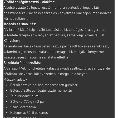
Vízálló és légáteresztő kialakítás:
A belső vízálló és légáteresztő membrán biztosítja, hogy a láb
hosszabb túrák során is száraz és kényelmes maradjon, még nedves
környezetben is.
Tapadás és stabilitás:
A Vibram® külső talp kiváló tapadást és biztonságos járást garantál
különféle terepeken – legyen az nedves, sáros vagy köves felület.
Kényelem:
Az anatómiai kialakítású belső rész, a párnázott boka- és sarokrész,
valamint a gondosan kiválasztott anyagok biztosítják a kényelmes
viseletet egész napos használat mellett is.
Sokoldalú felhasználás:
A Garsport Viking tökéletes választás vadászathoz, túrázáshoz, erdei
sétákhoz, de városi környezetben is megállja a helyét.
Műszaki adatok
Felsőrész: Valódi bőr, megerősített gumiorr
Bélés: Vízálló és légáteresztő membrán
Talp: Vibram® gumi
Súly: kb. 770 g / fél pár
Szín: Sötétbarna
Kategória: Férfi bakancs