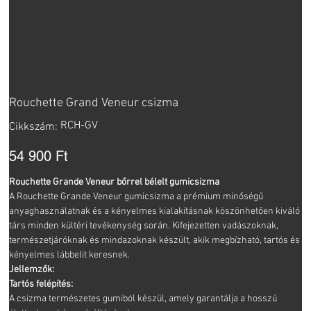
Rouchette Grand Veneur csizma
Cikkszám:
RCH-GV
Cikkszám:
RCH-
GV
Ár
54 900 Ft
Rouchette Grande Veneur bőrrel bélelt gumicsizma
A Rouchette Grande Veneur gumicsizma a prémium minőségű
anyaghasználatnak és a kényelmes kialakításnak köszönhetően kiváló
társ minden kültéri tevékenység során. Kifejezetten vadászoknak,
természetjáróknak és mindazoknak készült, akik megbízható, tartós és
kényelmes lábbelit keresnek.
Jellemzők:
Tartós felépítés:
A csizma természetes gumiból készül, amely garantálja a hosszú