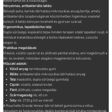
élettartamot és a vízállóságot.
Kényelmes, antibakteriális bélés:
Belsejét puha, barkás bőrhatású mikroszálas anyag borítja, amely
antibakteriális tulajdonságának köszönhetően higiénikus viseletet
biztosít. A bélés könnyen kivehető és gyorsan szárad.
Ergonomikus, tapadásbiztos talp:
Dupla sűrűségű, kopásálló talpa minden terepen stabil tapadást nyújt. A
mintázat kialakítása elősegíti a biztos lépéseket nedves, csúszós
talajon is.
Praktikus megoldások:
Oldalsó, vízálló cipzárral és állítható pánttal ellátva, ami megkönnyíti a
fel- és levételt, miközben elegáns megjelenést is kölcsönöz.
Műszaki adatok:
Külső anyag:
természetes gumi
Bélés:
antibakteriális mikroszálas bőrhatású anyag
Talp:
kopásálló, dupla sűrűségű gumitalp
Cipzár:
vízálló, oldalsó kivitel
Pánt:
állítható, csatos megoldás
Szármagasság:
kb. 40 cm
Súly:
kb. 2720 g (43-as méret)
A Rouchette Grande Veneur bőrrel bélelt gumicsizma a stílus,
kényelem és funkcionalitás ideális kombinációját kínálja mindazoknak,