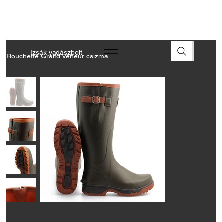
A FEGYVEREK ÉS LŐSZEREK ÁTVÉTELÉHEZ ÜZLETBENI
ENGEDÉLYELLENŐRZÉS SZÜKSÉGES
Izsák vadászbolt
Rouchette Grand Veneur csizma