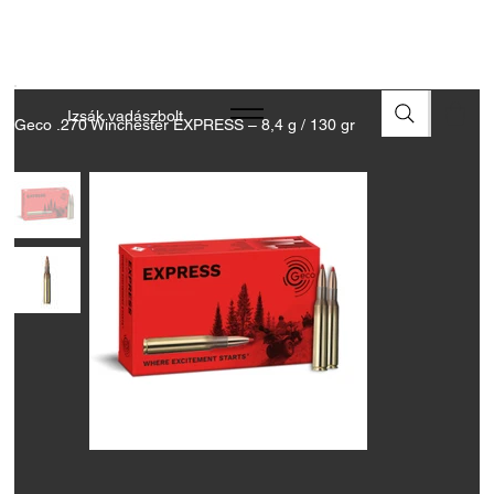
A FEGYVEREK ÉS LŐSZEREK ÁTVÉTELÉHEZ ÜZLETBENI
ENGEDÉLYELLENŐRZÉS SZÜKSÉGES
Izsák vadászbolt
Geco .270 Winchester EXPRESS – 8,4 g / 130 gr