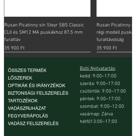
Rusan Picatinny sín Steyr SBS Classic
Rusan Picatinny sí
CLII és SM12 MA puskákhoz 87,5 mm
régi modell pusk
furattáv
furattávolság
Ár
Ár
35 900 Ft
35 900 Ft
Bolti Nyitvatartás
:
ÖSSZES TERMÉK
kedd: 9:00–17:00
LŐSZEREK
szerda: 9:00–17:00
OPTIKÁK ÉS IRÁNYZÉKOK
csütörtök: 9:00–17:00
BIZTONSÁGI FELSZERELÉS
péntek: 9:00–17:00
TARTOZÉKOK
szombat: 9:00–12:00
VADÁSZRUHÁZAT
vasárnap: Zárva
FEGYVERÁPOLÁS
hétfő13:00–17:00
VADÁSZ FELSZERELÉS