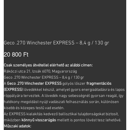
Geco .270 Winchester EXPRESS – 8,4 g / 130 gr
Ár
20 800 Ft
Csak személyes átvétellel elérhető az alábbi címen:
Rákóczi utca 21, Izsák 6070, Magyarország
Geco .270 Winchester EXPRESS – 8,4 g / 130 gr
A
Geco .270 Winchester EXPRESS
golyós lőszer
fragmentációs
(EXPRESS)
lövedékkel készül, amelyet gyors energiaátadásra és lapos
röppályára terveztek. A lövedék nagy sebességnél gyorsan reagál, így
hatékony megoldást nyújt vadászati felhasználás során, különösen
kisebb és közepes testű vad esetén.
Az EXPRESS kialakítás kedvező ballisztikai tulajdonságokat biztosít,
miközben
könnyű visszarúgás
mellett is pontos lövést tesz lehetővé.
Műszaki adatok: