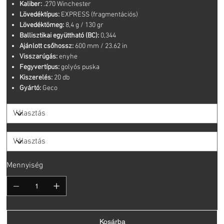
Kaliber:
.270 Winchester
Lövedéktípus:
EXPRESS (fragmentációs)
Lövedéktömeg:
8,4 g / 130 gr
Ballisztikai együttható (BC):
0,344
Ajánlott csőhossz:
600 mm / 23.62 in
Visszarúgás:
enyhe
Fegyvertípus:
golyós puska
Kiszerelés:
20 db
Gyártó:
Geco
Mennyiség
Kosárba