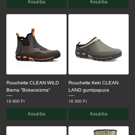
Kosárba
Kosárba
Rouchette CLEAN WILD
Rouchette Keki CLEAN
Barna "Bokacsizma"
LAND gumipapucs
Ár
Ár
19 900 Ft
16 300 Ft
Kosárba
Kosárba