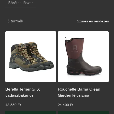
Sörétes lőszer
15 termék
Szűrés és rendezés
Beretta Terrier GTX
Rouchette Barna Clean
vadászbakancs
Garden félcsizma
Ár
Ár
48 550 Ft
24 400 Ft