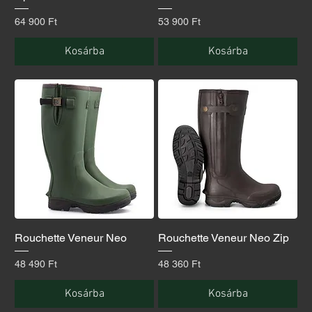
Ár
Ár
64 900 Ft
53 900 Ft
Kosárba
Kosárba
Rouchette Veneur Neo
Rouchette Veneur Neo Zip
Ár
Ár
48 490 Ft
48 360 Ft
Kosárba
Kosárba