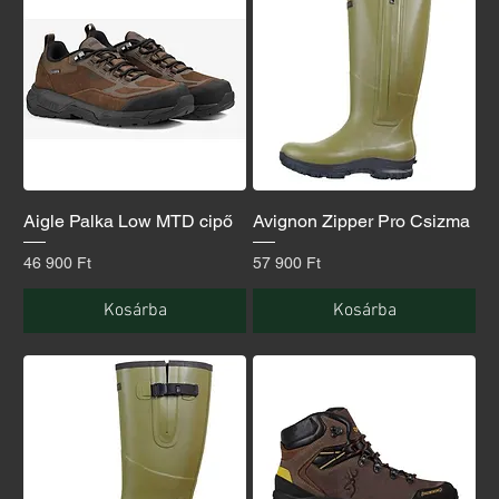
Aigle Palka Low MTD cipő
Avignon Zipper Pro Csizma
Ár
Ár
46 900 Ft
57 900 Ft
Kosárba
Kosárba