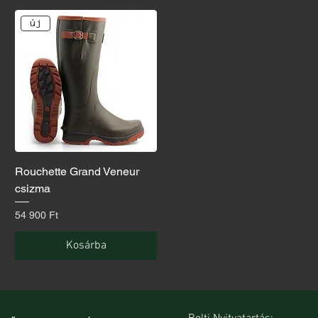
új
Rouchette Grand Veneur
csizma
Ár
54 900 Ft
Kosárba