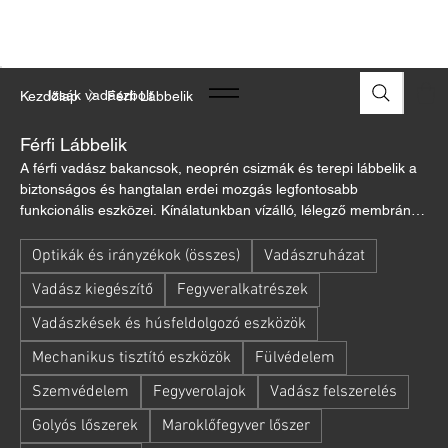
A FEGYVEREK ÉS LŐSZEREK ÁTVÉTELÉHEZ ÜZLETBENI
ENGEDÉLYELLENŐRZÉS SZÜKSÉGES
Izsák vadászbolt
Kezdőlap
Férfi Lábbelik
Férfi Lábbelik
A férfi vadász bakancsok, neoprén csizmák és terepi lábbelik a
biztonságos és hangtalan erdei mozgás legfontosabb
funkcionális eszközei. Kínálatunkban vízálló, lélegző membrános
és magas szárú nubuk bőr vadászbakancsok találhatók,
amelyek stabil bokatartást adnak a sziklás, egyenetlen talajon
Optikák és irányzékok (összes)
Vadászruházat
is. A téli lesvadászathoz elengedhetetlen, vastag neoprén
Vadász kiegészítő
Fegyveralkatrészek
béléssel ellátott gumicsizmák hőtartóak és sárlepergetőek. A
csúszásmentes, mély bordázatú talpak garantálják a tapadást
Vadászkések és húsfeldolgozó eszközök
sárban és hóban egyaránt. Válasszon az Deerhunter,
Mechanikus tisztító eszközök
Fülvédelem
Rouchette, Aigle, Avignon, Garsport és Browning modelljei
közül!
Szemvédelem
Fegyverolajok
Vadász felszerelés
Golyós lőszerek
Maroklőfegyver lőszer