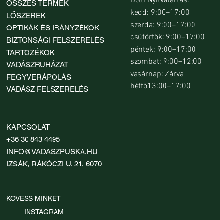
Bolti Nyitvatartás
:
ÖSSZES TERMÉK
kedd: 9:00–17:00
LŐSZEREK
szerda: 9:00–17:00
OPTIKÁK ÉS IRÁNYZÉKOK
csütörtök: 9:00–17:00
BIZTONSÁGI FELSZERELÉS
péntek: 9:00–17:00
TARTOZÉKOK
szombat: 9:00–12:00
VADÁSZRUHÁZAT
vasárnap: Zárva
FEGYVERÁPOLÁS
hétfő13:00–17:00
VADÁSZ FELSZERELÉS
KAPCSOLAT
+36 30 843 4495
INFO@VADASZPUSKA.HU
IZSÁK, RÁKÓCZI U. 21, 6070
KÖVESS MINKET
INSTAGRAM