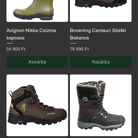
Avignon Nikka Csizma
Browning Centauri Stiefel
kapcsos
Bakancs
Ár
Ár
54 900 Ft
76 990 Ft
Kosárba
Kosárba