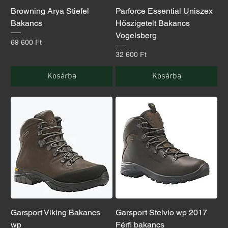
Browning Arya Stiefel
Parforce Essential Uniszex
Bakancs
Hőszigetelt Bakancs
Vogelsberg
Ár
69 600 Ft
Ár
32 600 Ft
Kosárba
Kosárba
Garsport Viking Bakancs
Garsport Stelvio wp 2017
wp
Férfi bakancs