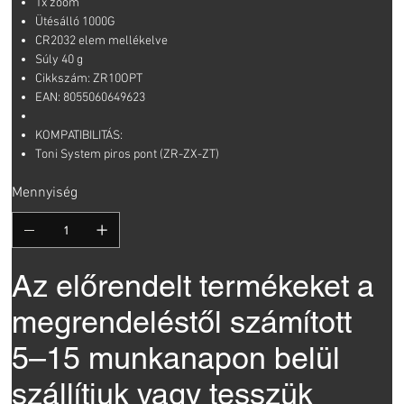
1x zoom
Ütésálló 1000G
CR2032 elem mellékelve
Súly 40 g
Cikkszám: ZR10OPT
EAN: 8055060649623
KOMPATIBILITÁS:
Toni System piros pont (ZR-ZX-ZT)
Mennyiség
Az előrendelt termékeket a
megrendeléstől számított
5–15 munkanapon belül
szállítjuk vagy tesszük