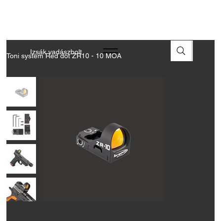
A FEGYVEREK ÉS LŐSZEREK ÁTVÉTELÉHEZ ÜZLETBENI
ENGEDÉLYELLENŐRZÉS SZÜKSÉGES
Izsák vadászbolt
Toni system Red dot ZR10 - 10 MOA