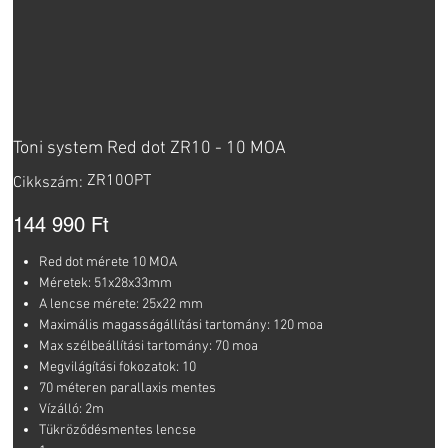
Toni system Red dot ZR10 - 10 MOA
Cikkszám:
ZR10OPT
Cikkszám:
ZR10OPT
Ár
144 990 Ft
Red dot mérete 10 MOA
Méretek: 51x28x33mm
A lencse mérete: 25x22 mm
Maximális magasságállítási tartomány: 120 moa
Max szélbeállítási tartomány: 70 moa
Megvilágítási fokozatok: 10
70 méteren parallaxis mentes
Vízálló: 2m
Tükröződésmentes lencse