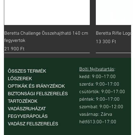
Beretta Challenge Összehajtható 140 cm
Beretta Rifle Logo
fegyvertok
Ár
13 300 Ft
Ár
21 900 Ft
Bolti Nyitvatartás
:
ÖSSZES TERMÉK
kedd: 9:00–17:00
LŐSZEREK
szerda: 9:00–17:00
OPTIKÁK ÉS IRÁNYZÉKOK
csütörtök: 9:00–17:00
BIZTONSÁGI FELSZERELÉS
péntek: 9:00–17:00
TARTOZÉKOK
szombat: 9:00–12:00
VADÁSZRUHÁZAT
vasárnap: Zárva
FEGYVERÁPOLÁS
hétfő13:00–17:00
VADÁSZ FELSZERELÉS