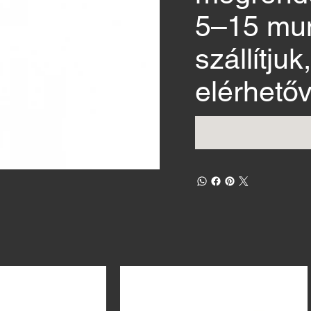
5–15 mu
szállítju
elérhetőv