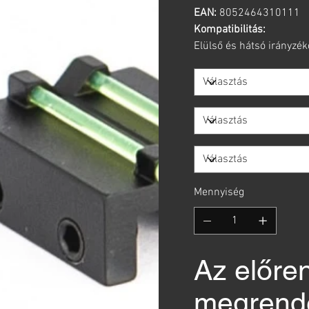
EAN:
8052464310111
Kompatibilitás:
Elülső és hátsó irányzék
Mennyiség
Az előre
megrende