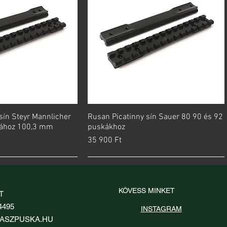
sín Steyr Mannlicher
orsnézet
Rusan Picatinny sín Sauer 80 90 és 92
Gyorsnézet
kához 100,3 mm
puskákhoz
Ár
35 900 Ft
KÖVESS MINKET
T
4495
INSTAGRAM
ASZPUSKA.HU