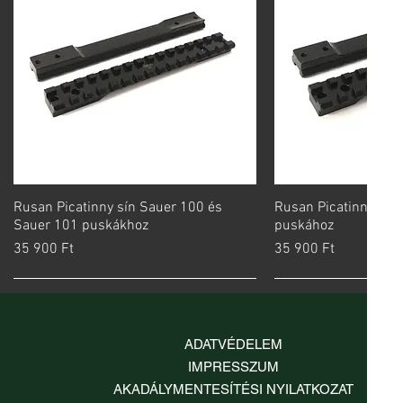
Rusan Picatinny sín Sauer 100 és
Gyorsnézet
Rusan Picatinny sín 
Gyorsn
Sauer 101 puskákhoz
puskához
Ár
Ár
35 900 Ft
35 900 Ft
ADATVÉDELEM
IMPRESSZUM
AKADÁLYMENTESÍTÉSI NYILATKOZAT