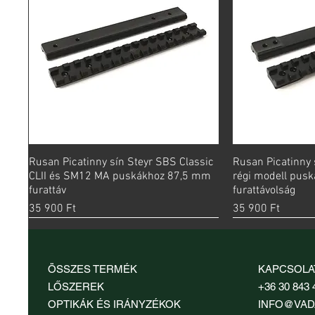
Rusan Picatinny sín Steyr SBS Classic
Gyorsnézet
Rusan Picatinny 
Gy
CLII és SM12 MA puskákhoz 87,5 mm
régi modell pus
furattáv
furattávolság
Ár
Ár
35 900 Ft
35 900 Ft
ÖSSZES TERMÉK
KAPCSOLA
LŐSZEREK
+36 30 843 
OPTIKÁK ÉS IRÁNYZÉKOK
INFO@VAD