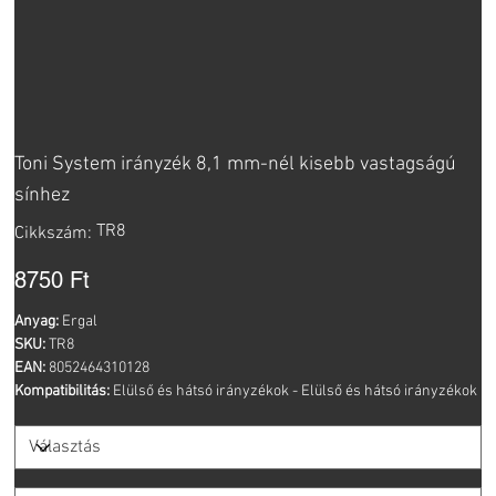
Toni System irányzék 8,1 mm-nél kisebb vastagságú
sínhez
Cikkszám:
TR8
Cikkszám:
TR8
Ár
8750 Ft
Anyag:
Ergal
SKU:
TR8
EAN:
8052464310128
Kompatibilitás:
Elülső és hátsó irányzékok - Elülső és hátsó irányzékok