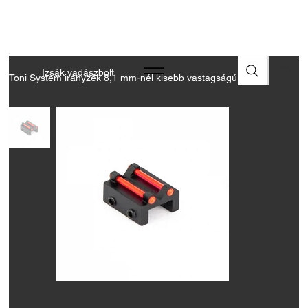
A FEGYVEREK ÉS LŐSZEREK ÁTVÉTELÉHEZ ÜZLETBENI
ENGEDÉLYELLENŐRZÉS SZÜKSÉGES
Izsák vadászbolt
Toni System irányzék 8,1 mm-nél kisebb vastagságú sínhez