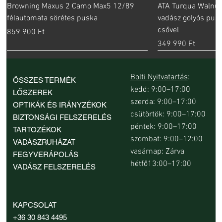
Browning Maxus 2 Camo Max5 12/89
ATA Turqua Walnut
félautomata sörétes puska
vadász golyós pus
csővel
Ár
859 900 Ft
Ár
349 990 Ft
Bolti Nyitvatartás
:
ÖSSZES TERMÉK
kedd: 9:00–17:00
LŐSZEREK
szerda: 9:00–17:00
OPTIKÁK ÉS IRÁNYZÉKOK
csütörtök: 9:00–17:00
BIZTONSÁGI FELSZERELÉS
péntek: 9:00–17:00
TARTOZÉKOK
szombat: 9:00–12:00
VADÁSZRUHÁZAT
vasárnap: Zárva
FEGYVERÁPOLÁS
hétfő13:00–17:00
VADÁSZ FELSZERELÉS
Blaser R8 Professional 2.0 8,5x55 Blaser
Rusan Picatinny sín Steyr Mannlicher
Rusan Picatinny sín Sauer 100 és Sauer
Rusan Picatinny sín Steyr SBS Classic
Rusan Picatinny sín Sauer 202 Standard
Rusan Picatinny sín Steyr SBS Classic
Rusan Picatinny sín Steyr Mannlicher
Rusan Picatinny sí
Rusan Picatinny sí
Rusan Picatinny sí
Rusan Picatinny sí
Rusan Picatinny s
Rusan Picatinny sí
Rusan Picatinny sí
KAPCSOLAT
vadász golyós puska rövidített csővel
régi modell puskához 100,3 mm
101 puskákhoz
CLII és SM12 MA puskákhoz
puskához
CLII és SM12 LA puskákhoz
régi modell puskához, 81.8 mm
CLII és SM12 MA 
puskákhoz
puskához
régi modell puská
puskához
CLII és SM12 SA p
Sako 85 M L pusk
+36 30 843 4495