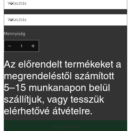
Mennyiség
Az előrendelt termékeket a
megrendeléstől számított
5–15 munkanapon belül
szállítjuk, vagy tesszük
elérhetővé átvételre.
Megrendelem