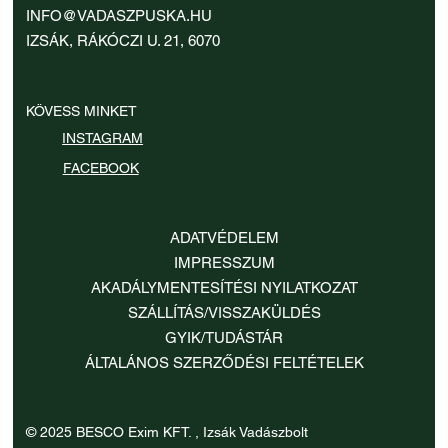
furattávolság
furattávolság
furattáv
Ár
Ár
Ár
Ár
Ár
Ár
Ár
Ár
Ár
Ár
Ár
1 620 000 Ft
35 900 Ft
35 900 Ft
35 900 Ft
35 900 Ft
35 900 Ft
35 900 Ft
35 900 Ft
35 900 Ft
35 900 Ft
35 900 Ft
INFO@VADASZPUSKA.HU
Ár
Ár
Ár
35 900 Ft
35 900 Ft
35 900 Ft
IZSÁK, RÁKÓCZI U. 21, 6070
KÖVESS MINKET
INSTAGRAM
FACEBOOK
ADATVÉDELEM
IMPRESSZUM
AKADÁLYMENTESÍTÉSI NYILATKOZAT
SZÁLLÍTÁS/VISSZAKÜLDÉS
GYIK/TUDÁSTÁR
ÁLTALÁNOS SZERZŐDÉSI FELTÉTELEK
© 2025 BESCO Exim KFT. , Izsák Vadászbolt