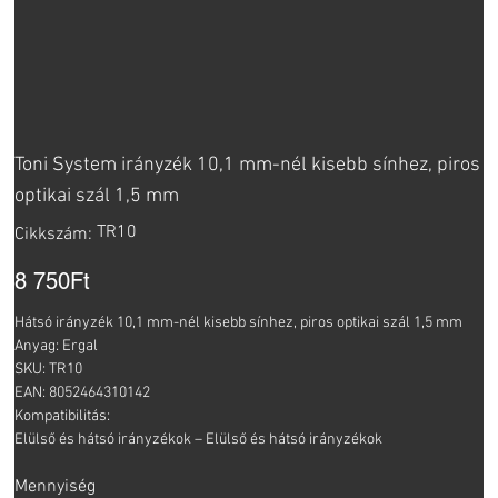
Toni System irányzék 10,1 mm-nél kisebb sínhez, piros
optikai szál 1,5 mm
Cikkszám:
TR10
Cikkszám:
TR10
Ár
8 750Ft
Hátsó irányzék 10,1 mm-nél kisebb sínhez, piros optikai szál 1,5 mm
Anyag: Ergal
SKU: TR10
EAN: 8052464310142
Kompatibilitás:
Elülső és hátsó irányzékok – Elülső és hátsó irányzékok
Mennyiség