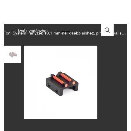
A FEGYVEREK ÉS LŐSZEREK ÁTVÉTELÉHEZ ÜZLETBENI
ENGEDÉLYELLENŐRZÉS SZÜKSÉGES
Izsák vadászbolt
Toni System irányzék 10,1 mm-nél kisebb sínhez, piros optikai szál 1,5 mm