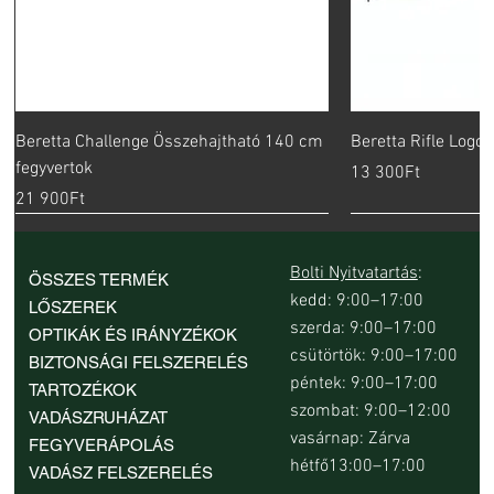
Beretta Challenge Összehajtható 140 cm
Beretta Rifle Logo
fegyvertok
Price
13 300Ft
Price
21 900Ft
Bolti Nyitvatartás
:
ÖSSZES TERMÉK
kedd: 9:00–17:00
LŐSZEREK
szerda: 9:00–17:00
OPTIKÁK ÉS IRÁNYZÉKOK
csütörtök: 9:00–17:00
BIZTONSÁGI FELSZERELÉS
péntek: 9:00–17:00
TARTOZÉKOK
szombat: 9:00–12:00
VADÁSZRUHÁZAT
vasárnap: Zárva
FEGYVERÁPOLÁS
hétfő13:00–17:00
VADÁSZ FELSZERELÉS