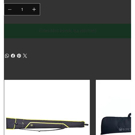
Értesítést kérek, ha elérhető