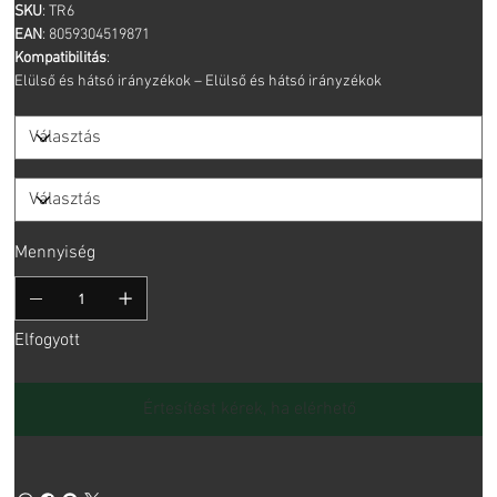
SKU
: TR6
EAN
: 8059304519871
Kompatibilitás
:
Elülső és hátsó irányzékok – Elülső és hátsó irányzékok
Mennyiség
Elfogyott
Értesítést kérek, ha elérhető