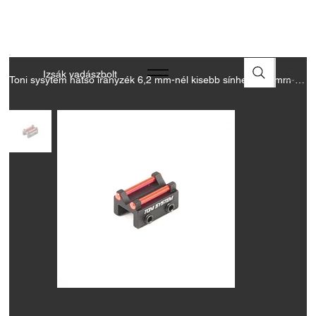
A FEGYVEREK ÉS LŐSZEREK ÁTVÉTELÉHEZ ÜZLETBENI
ENGEDÉLYELLENŐRZÉS SZÜKSÉGES
Izsák vadászbolt
Toni sysytem hátsó irányzék 6,2 mm-nél kisebb sínhez, 1,5 mm-es piros optikai sz