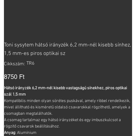
Toni sysytem hátsó irányzék 6,2 mm-nél kisebb sínhez,
1,5 mm-es piros optikai sz
Cikkszám:
TR6
Cikkszám:
TR6
Ár
8750 Ft
Hátsó irányzék 6,2 mm-nél kisebb vastagságú sínekhez, piros optikai
szál 1,5 mm
Kompatibilis minden olyan sörétes puskával, amely ribbel rendelkezik,
mivel állítható és kisméretű oldalsó csavarokkal rögzíthető, amelyek a
csomagban megtalálhatók.
A csomag tartalmaz egy hátsó irányzéket és egy imbuszkulcsot a
rögzítő csavarok beállításához.
Anyag
: Alumínium